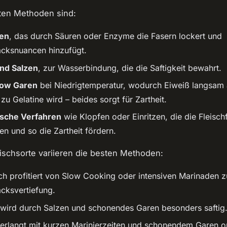
ten Methoden sind:
ren
, das durch Säuren oder Enzyme die Fasern lockert und
cksnuancen hinzufügt.
nd Salzen
, zur Wasserbindung, die die Saftigkeit bewahrt.
low Garen
bei Niedrigtemperatur, wodurch Eiweiß langsam
zu Gelatine wird – beides sorgt für Zartheit.
sche Verfahren
wie Klopfen oder Einritzen, die die Fleisch
en und so die Zartheit fördern.
ischsorte variieren die besten Methoden:
sch profitiert von Slow Cooking oder intensiven Marinaden z
ksvertiefung.
wird durch Salzen und schonendes Garen besonders saftig
 erlangt mit kurzen Marinierzeiten und schonendem Garen o