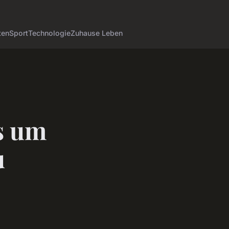
ten
Sport
Technologie
Zuhause Leben
s um
u