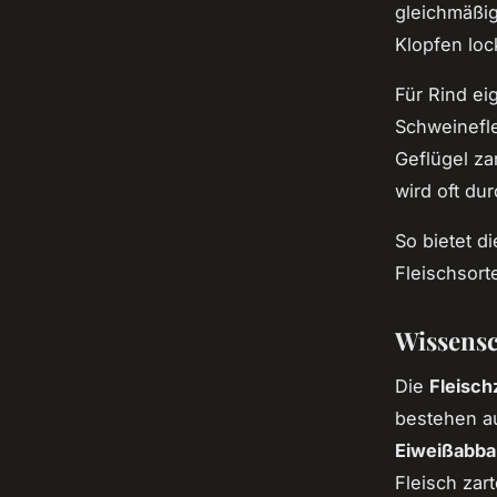
gleichmäßi
Klopfen loc
Für Rind ei
Schweinefle
Geflügel za
wird oft du
So bietet d
Fleischsor
Wissensc
Die
Fleisch
bestehen au
Eiweißabba
Fleisch zar