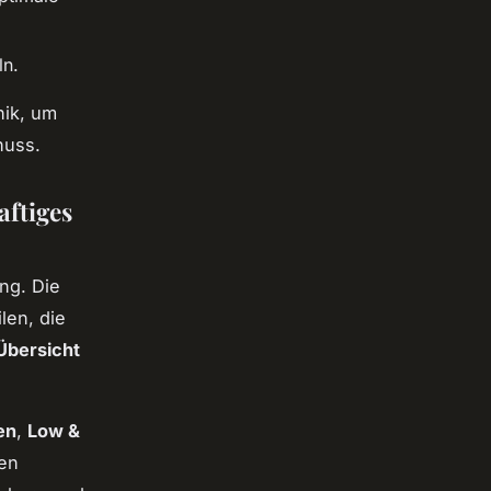
ln.
nik, um
nuss.
aftiges
ng. Die
len, die
Übersicht
en
,
Low &
en