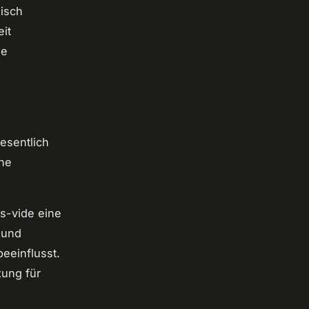
eisch
it
ie
esentlich
ine
s-vide eine
 und
eeinflusst.
zung für