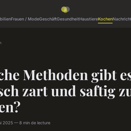
ilien
Frauen / Mode
Geschäft
Gesundheit
Haustiere
Kochen
Nachrich
n
che Methoden gibt e
sch zart und saftig z
ten?
i 2025 — 8 min de lecture