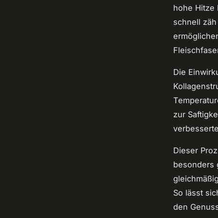
hohe Hitze 
schnell zäh
ermöglichen
Fleischfase
Die Einwirk
Kollagenstr
Temperature
zur Saftigk
verbesserte
Dieser Pro
besonders
gleichmäßig
So lässt si
den Genuss