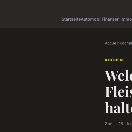
Startseite
Automobil
Finanzen Immob
Accueil
›
Koche
KOCHEN
Wel
Flei
hal
Zoé — 18. Jun