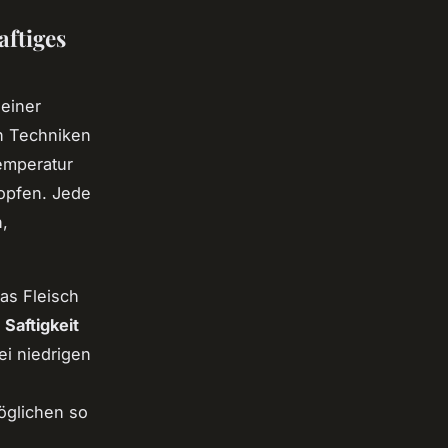
aftiges
 einer
n Techniken
emperatur
opfen. Jede
n,
as Fleisch
e
Saftigkeit
ei niedrigen
öglichen so