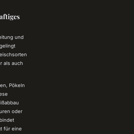
aftiges
eitung und
gelingt
eischsorten
r als auch
en, Pökeln
iese
eißabbau
auren oder
bindet
t für eine