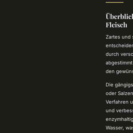
Überblic
Fleisch
Zartes und 
entscheiden
durch versc
abgestimmt 
den gewün
Die gängig
oder Salze
Verfahren u
und verbess
enzymhaltig
Wasser, was