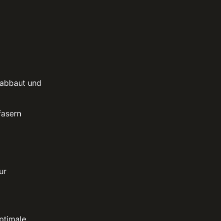
 abbaut und
fasern
ur
.
ptimale