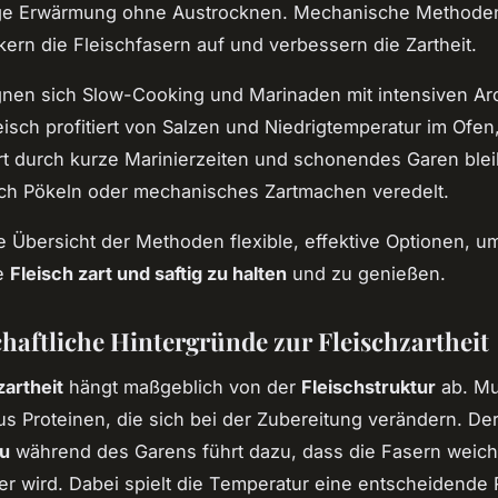
ge Erwärmung ohne Austrocknen. Mechanische Methode
kern die Fleischfasern auf und verbessern die Zartheit.
gnen sich Slow-Cooking und Marinaden mit intensiven A
isch profitiert von Salzen und Niedrigtemperatur im Ofe
rt durch kurze Marinierzeiten und schonendes Garen ble
rch Pökeln oder mechanisches Zartmachen veredelt.
ie Übersicht der Methoden flexible, effektive Optionen, u
te
Fleisch zart und saftig zu halten
und zu genießen.
haftliche Hintergründe zur Fleischzartheit
zartheit
hängt maßgeblich von der
Fleischstruktur
ab. Mu
s Proteinen, die sich bei der Zubereitung verändern. Der
u
während des Garens führt dazu, dass die Fasern weich
ter wird. Dabei spielt die Temperatur eine entscheidende 