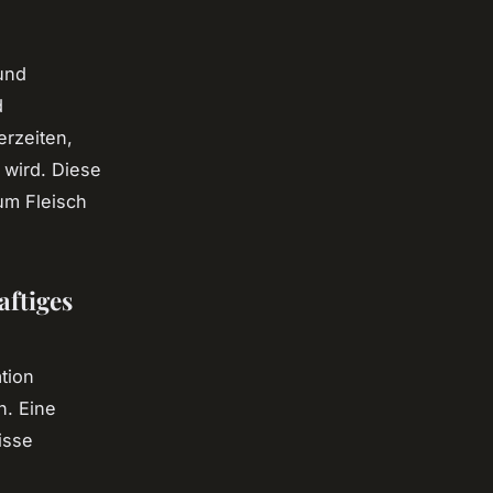
und
d
erzeiten,
wird. Diese
um Fleisch
aftiges
tion
n. Eine
isse