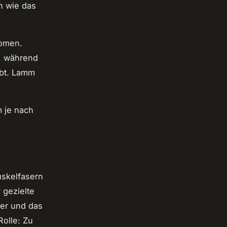
n wie das
romen.
n, während
ibt. Lamm
m je nach
skelfasern
 gezielte
er und das
Rolle: Zu