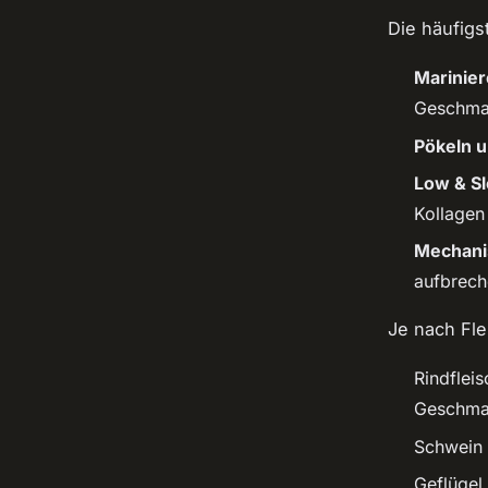
Die häufigs
Marinie
Geschma
Pökeln u
Low & S
Kollagen 
Mechani
aufbrech
Je nach Fle
Rindflei
Geschmac
Schwein 
Geflügel