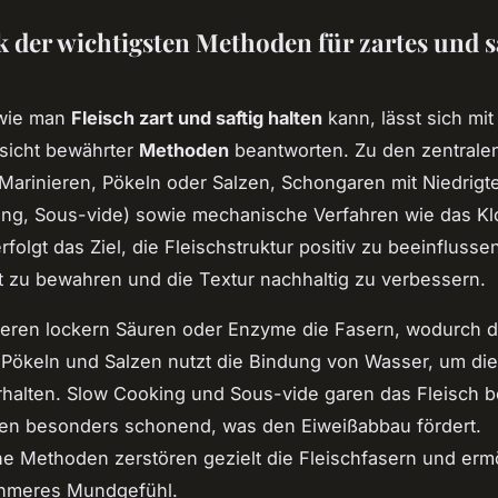
k der wichtigsten Methoden für zartes und s
 wie man
Fleisch zart und saftig halten
kann, lässt sich mit
sicht bewährter
Methoden
beantworten. Zu den zentrale
Marinieren, Pökeln oder Salzen, Schongaren mit Niedrigt
ing, Sous-vide) sowie mechanische Verfahren wie das Kl
folgt das Ziel, die Fleischstruktur positiv zu beeinflusse
t zu bewahren und die Textur nachhaltig zu verbessern.
ieren lockern Säuren oder Enzyme die Fasern, wodurch d
. Pökeln und Salzen nutzt die Bindung von Wasser, um di
rhalten. Slow Cooking und Sous-vide garen das Fleisch b
en besonders schonend, was den Eiweißabbau fördert.
e Methoden zerstören gezielt die Fleischfasern und erm
hmeres Mundgefühl.