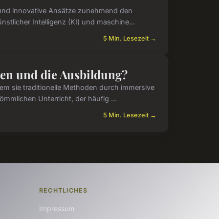
t und innovative Ansätze zunehmend den
ünstlicher Intelligenz (KI) und maschine...
5 Min. Lesezeit →
rnen und die Ausbildung?
ndem sie traditionelle Methoden durch immersive
mmlichen Unterricht, der häufig ...
5 Min. Lesezeit →
RECHTLICHES
Impressum