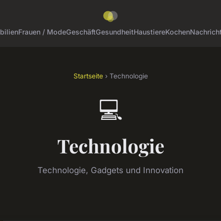
ilien
Frauen / Mode
Geschäft
Gesundheit
Haustiere
Kochen
Nachrich
Startseite
› Technologie
💻
Technologie
Technologie, Gadgets und Innovation